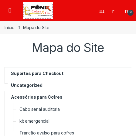
Ir para a navegação
Ir para o conteúdo
0
Início
Mapa do Site
Mapa do Site
Suportes para Checkout
Uncategorized
Acessórios para Cofres
Cabo serial auditoria
kit emergencial
Trancão avulso para cofres