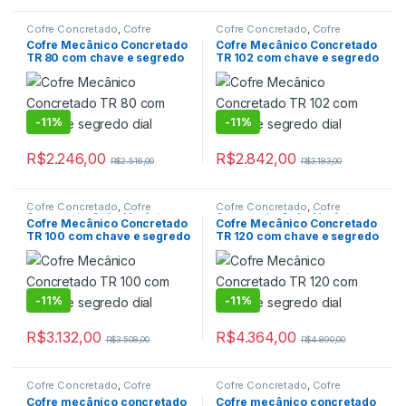
Cofre Concretado
,
Cofre
Cofre Concretado
,
Cofre
Concretado
,
Cofre Mecânico
,
Concretado
,
Cofre Mecânico
,
Cofre Mecânico Concretado
Cofre Mecânico Concretado
Cofre para Postos de gasolina
,
Cofre para Postos de gasolina
,
TR 80 com chave e segredo
TR 102 com chave e segredo
Cofre para postos de gasolina
Cofre para postos de gasolina
mecânico
,
Cofres
mecânico
,
Cofres
dial
dial
-
11%
-
11%
R$
2.246,00
R$
2.842,00
R$
2.516,00
R$
3.183,00
Cofre Concretado
,
Cofre
Cofre Concretado
,
Cofre
Concretado
,
Cofre Mecânico
,
Concretado
,
Cofre Mecânico
,
Cofre Mecânico Concretado
Cofre Mecânico Concretado
Cofre para Postos de gasolina
,
Cofre para Postos de gasolina
,
TR 100 com chave e segredo
TR 120 com chave e segredo
Cofre para postos de gasolina
Cofre para postos de gasolina
mecânico
,
Cofres
mecânico
,
Cofres
dial
dial
as de backup LTO
-
11%
-
11%
R$
3.132,00
R$
4.364,00
R$
3.508,00
R$
4.890,00
Cofre Concretado
,
Cofre
Cofre Concretado
,
Cofre
Concretado
,
Cofre Mecânico
,
Concretado
,
Cofre Mecânico
,
Cofre mecânico concretado
Cofre mecânico concretado
Cofre para Postos de gasolina
,
Cofre para Postos de gasolina
,