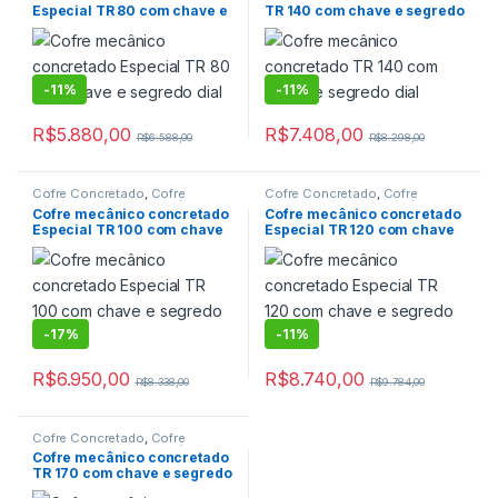
Especial TR 80 com chave e
TR 140 com chave e segredo
Cofre para postos de gasolina
Cofre para postos de gasolina
mecânico
,
Cofres
mecânico
,
Cofres
segredo dial
dial
-
11%
-
11%
R$
5.880,00
R$
7.408,00
R$
6.588,00
R$
8.298,00
Cofre Concretado
,
Cofre
Cofre Concretado
,
Cofre
Concretado
,
Cofre Mecânico
,
Concretado
,
Cofre Mecânico
,
Cofre mecânico concretado
Cofre mecânico concretado
Cofre para Postos de gasolina
,
Cofre para Postos de gasolina
,
Especial TR 100 com chave
Especial TR 120 com chave
Cofre para postos de gasolina
Cofre para postos de gasolina
mecânico
,
Cofres
mecânico
,
Cofres
e segredo dial
e segredo dial
-
17%
-
11%
R$
6.950,00
R$
8.740,00
R$
8.338,00
R$
9.784,00
Cofre Concretado
,
Cofre
Concretado
,
Cofre Mecânico
,
Cofre mecânico concretado
Cofre para Postos de gasolina
,
TR 170 com chave e segredo
Cofre para postos de gasolina
mecânico
,
Cofres
dial