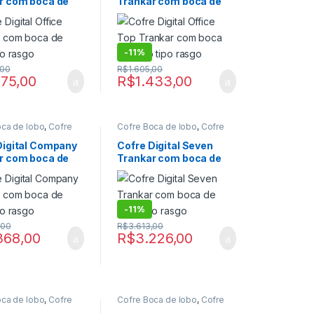
r com boca de
Trankar com boca de
ra Residencias
Cofre para Residencias
ofres
digital
,
Cofres
po rasgo
lobo tipo rasgo
-
11%
,00
R$
1.605,00
275,00
R$
1.433,00
oca de lobo
,
Cofre
Cofre Boca de lobo
,
Cofre
lobo digital
,
Cofre
boca de lobo digital
,
Cofre
ofre Digital de Fixar
,
Digital
,
Cofre Digital de Fixar
,
Digital Company
Cofre Digital Seven
ra Residencias
,
Cofre para Residencias
,
r com boca de
Trankar com boca de
ra Residencias
Cofre para Residencias
ofres
digital
,
Cofres
po rasgo
lobo tipo rasgo
-
11%
,00
R$
3.613,00
368,00
R$
3.226,00
oca de lobo
,
Cofre
Cofre Boca de lobo
,
Cofre
lobo digital
,
Cofre
boca de lobo digital
,
Cofre