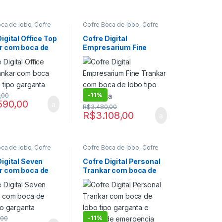
oca de lobo
,
Cofre
Cofre Boca de lobo
,
Cofre
lobo digital
,
Cofre
boca de lobo digital
,
Cofre
ofre Digital de Fixar
,
Digital
,
Cofre Digital de Fixar
,
igital Office Top
Cofre Digital
ra Postos de
Cofre para Postos de
r com boca de
Empresarium Fine
,
Cofre para postos
gasolina
,
Cofre para postos
na digital
,
Cofres
de gasolina digital
,
Cofres
po garganta
Trankar com boca de
lobo tipo garganta
-
11%
,00
590,00
R$
3.480,00
R$
3.108,00
oca de lobo
,
Cofre
Cofre Boca de lobo
,
Cofre
lobo digital
,
Cofre
boca de lobo digital
,
Cofre
ofre Digital de Fixar
,
boca de lobo digital com
Digital Seven
Cofre Digital Personal
ra Postos de
chave emergencial
,
Cofre
r com boca de
Trankar com boca de
,
Cofre para postos
Digital
,
Cofre digital com
na digital
,
Cofres
chave emergencial
,
Cofre
po garganta
lobo tipo garganta e
Digital de Fixar
,
Cofre para
chave de emergencia
Postos de gasolina
,
Cofre
para postos de gasolina
digital
,
Cofres
-
11%
,00