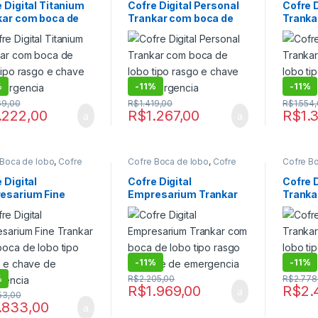
e lobo digital com
boca de lobo digital com
boca de 
 Digital Titanium
Cofre Digital Personal
Cofre D
 emergencial
,
Cofre
chave emergencial
,
Cofre
chave e
kar com boca de
Trankar com boca de
Tranka
,
Cofre Digital de Fixar
,
Digital
,
Cofre Digital de Fixar
,
Digital
,
C
 para Residencias
,
Cofre para Residencias
,
Cofre pa
tipo rasgo e chave
lobo tipo rasgo e chave
lobo ti
 para Residencias
Cofre para Residencias
Cofre pa
mergencia
de emergencia
de eme
,
Cofres
digital
,
Cofres
digital
,
C
%
-
11%
-
11%
69,00
R$
1.419,00
R$
1.554
.222,00
R$
1.267,00
R$
1.
 Boca de lobo
,
Cofre
Cofre Boca de lobo
,
Cofre
Cofre B
e lobo digital
,
Cofre
boca de lobo digital
,
Cofre
boca de 
e lobo digital com
boca de lobo digital com
boca de 
 Digital
Cofre Digital
Cofre 
 emergencial
,
Cofre
chave emergencial
,
Cofre
chave e
esarium Fine
Empresarium Trankar
Tranka
,
Cofre Digital de Fixar
,
Digital
,
Cofre Digital de Fixar
,
Digital
,
C
 para Residencias
,
Cofre para Residencias
,
Cofre pa
kar com boca de
com boca de lobo tipo
lobo ti
 para Residencias
Cofre para Residencias
Cofre pa
tipo rasgo e chave
rasgo e chave de
de eme
,
Cofres
digital
,
Cofres
digital
,
C
mergencia
emergencia
-
11%
-
11%
%
R$
2.205,00
R$
2.778
R$
1.969,00
R$
2.
53,00
.833,00