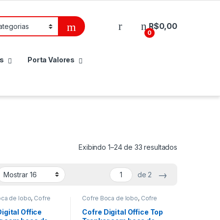
R$
0,00
0
s
Porta Valores
Exibindo 1–24 de 33 resultados
→
de 2
oca de lobo
,
Cofre
Cofre Boca de lobo
,
Cofre
lobo digital
,
Cofre
boca de lobo digital
,
Cofre
ofre Digital de Fixar
,
Digital
,
Cofre Digital de Fixar
,
igital Office
Cofre Digital Office Top
ra Residencias
,
Cofre para Residencias
,