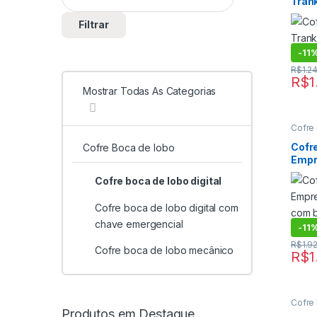
Tran
Cofre
digital
lobo 
Filtrar
-
11
R$
1.2
R$
1
Mostrar Todas As Categorias
Cofre
boca d
Digital
Cofre
Cofre Boca de lobo
Cofre
Empr
Cofre
digital
Tran
Cofre boca de lobo digital
lobo 
Cofre boca de lobo digital com
chave emergencial
-
11
R$
1.9
Cofre boca de lobo mecânico
R$
1
Cofre
boca d
Produtos em Destaque