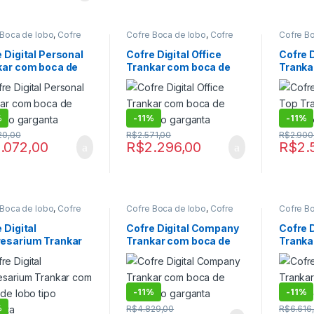
 Boca de lobo
,
Cofre
Cofre Boca de lobo
,
Cofre
Cofre B
e lobo digital
,
Cofre
boca de lobo digital
,
Cofre
boca de 
,
Cofre Digital de Fixar
,
Digital
,
Cofre Digital de Fixar
,
Digital
,
C
 Digital Personal
Cofre Digital Office
Cofre D
 para Postos de
Cofre para Postos de
Cofre pa
kar com boca de
Trankar com boca de
Tranka
na
,
Cofre para postos
gasolina
,
Cofre para postos
gasolina
olina digital
,
Cofres
de gasolina digital
,
Cofres
de gasoli
tipo garganta
lobo tipo garganta
lobo ti
%
-
11%
-
11%
20,00
R$
2.571,00
R$
2.900
.072,00
R$
2.296,00
R$
2.
 Boca de lobo
,
Cofre
Cofre Boca de lobo
,
Cofre
Cofre B
e lobo digital
,
Cofre
boca de lobo digital
,
Cofre
boca de 
,
Cofre Digital de Fixar
,
Digital
,
Cofre Digital de Fixar
,
Digital
,
C
 Digital
Cofre Digital Company
Cofre 
 para Postos de
Cofre para Postos de
Cofre pa
esarium Trankar
Trankar com boca de
Tranka
na
,
Cofre para postos
gasolina
,
Cofre para postos
gasolina
olina digital
,
Cofres
de gasolina digital
,
Cofres
de gasoli
oca de lobo tipo
lobo tipo garganta
lobo ti
anta
-
11%
-
11%
%
R$
4.829,00
R$
6.616