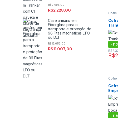
R$
2.495,00
R$
2.228,00
Cofre
boca d
Digital
Case armário em
Cofre
Cofre
Fiberglass para o
Tran
gasoli
transporte e proteção de
de gas
lobo 
96 Fitas magnéticas LTO
ou DLT
R$
12.652,00
-
11
R$
11.007,00
R$
2.3
R$
2
Cofre
boca d
Digital
Cofre
Cofre
Empr
gasoli
de gas
com b
garg
-
11