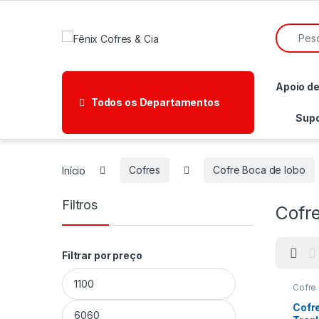
Ir para a navegação
Ir para o conteúdo
Pesquisa
Apoio d
Todos os Departamentos
Supo
Início
Cofres
Cofre Boca de lobo
Filtros
Cofre
Filtrar por preço
Preço mínimo
Preço máximo
Cofre
boca d
Digital
Cofre
Cofre