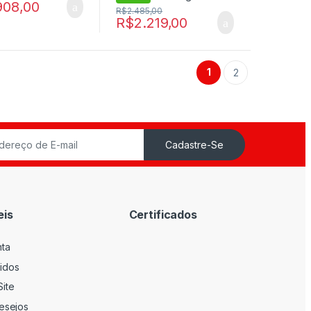
908,00
R$
2.485,00
R$
2.219,00
1
2
Cadastre-Se
eis
Certificados
nta
idos
ite
Desejos