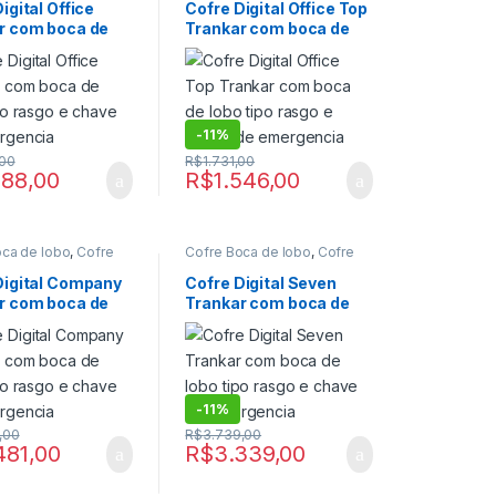
lobo digital com
boca de lobo digital com
igital Office
Cofre Digital Office Top
mergencial
,
Cofre
chave emergencial
,
Cofre
r com boca de
Trankar com boca de
ofre Digital de Fixar
,
Digital
,
Cofre Digital de Fixar
,
ra Residencias
,
Cofre para Residencias
,
po rasgo e chave
lobo tipo rasgo e chave
ra Residencias
Cofre para Residencias
rgencia
de emergencia
ofres
digital
,
Cofres
-
11%
,00
R$
1.731,00
388,00
R$
1.546,00
oca de lobo
,
Cofre
Cofre Boca de lobo
,
Cofre
lobo digital
,
Cofre
boca de lobo digital
,
Cofre
lobo digital com
boca de lobo digital com
Digital Company
Cofre Digital Seven
mergencial
,
Cofre
chave emergencial
,
Cofre
r com boca de
Trankar com boca de
ofre Digital de Fixar
,
Digital
,
Cofre Digital de Fixar
,
ra Residencias
,
Cofre para Residencias
,
po rasgo e chave
lobo tipo rasgo e chave
ra Residencias
Cofre para Residencias
rgencia
de emergencia
ofres
digital
,
Cofres
-
11%
,00
R$
3.739,00
481,00
R$
3.339,00