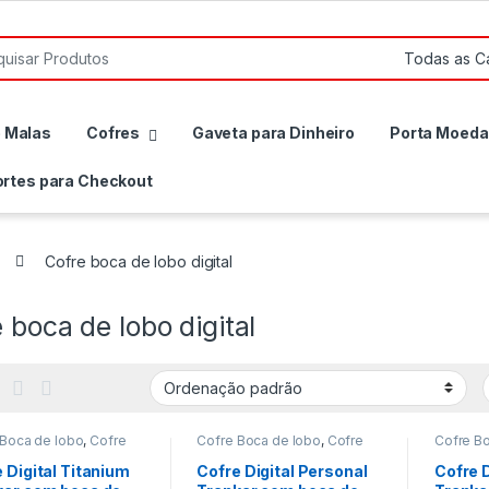
r por:
e Malas
Cofres
Gaveta para Dinheiro
Porta Moeda
rtes para Checkout
Cofre boca de lobo digital
 boca de lobo digital
 Boca de lobo
,
Cofre
Cofre Boca de lobo
,
Cofre
Cofre B
e lobo digital
,
Cofre
boca de lobo digital
,
Cofre
boca de 
,
Cofre Digital de Fixar
,
Digital
,
Cofre Digital de Fixar
,
Digital
,
C
 Digital Titanium
Cofre Digital Personal
Cofre D
 para Residencias
,
Cofre para Residencias
,
Cofre pa