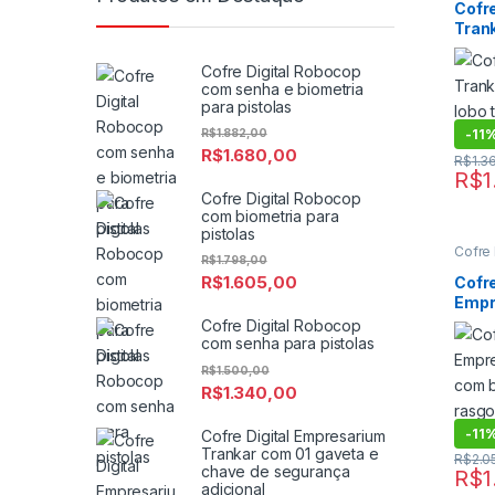
boca d
Cofre
chave
Tran
Digital
Cofre
lobo 
Cofre
de e
Cofre Digital Robocop
digital
com senha e biometria
para pistolas
-
11
R$
1.882,00
R$
1.680,00
R$
1.3
R$
1
Cofre Digital Robocop
com biometria para
pistolas
Cofre
R$
1.798,00
boca d
boca d
R$
1.605,00
Cofre
chave
Empr
Digital
Cofre
Tran
Cofre Digital Robocop
Cofre
lobo 
com senha para pistolas
digital
de e
R$
1.500,00
R$
1.340,00
-
11
Cofre Digital Empresarium
Trankar com 01 gaveta e
R$
2.0
chave de segurança
R$
1
adicional