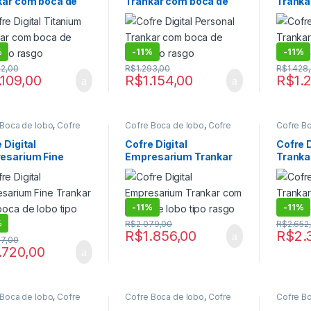
kar com boca de
Trankar com boca de
Tranka
 para Residencias
Cofre para Residencias
Cofre pa
,
Cofres
digital
,
Cofres
digital
,
C
tipo rasgo
lobo tipo rasgo
lobo ti
%
-
11%
-
11%
42,00
R$
1.293,00
R$
1.428
.109,00
R$
1.154,00
R$
1.
 Boca de lobo
,
Cofre
Cofre Boca de lobo
,
Cofre
Cofre B
e lobo digital
,
Cofre
boca de lobo digital
,
Cofre
boca de 
,
Cofre Digital de Fixar
,
Digital
,
Cofre Digital de Fixar
,
Digital
,
C
 Digital
Cofre Digital
Cofre 
 para Residencias
,
Cofre para Residencias
,
Cofre pa
esarium Fine
Empresarium Trankar
Tranka
 para Residencias
Cofre para Residencias
Cofre pa
,
Cofres
digital
,
Cofres
digital
,
C
kar com boca de
com boca de lobo tipo
lobo ti
tipo rasgo
rasgo
-
11%
-
11%
%
R$
2.079,00
R$
2.652
R$
1.856,00
R$
2.
27,00
.720,00
 Boca de lobo
,
Cofre
Cofre Boca de lobo
,
Cofre
Cofre B
e lobo digital
,
Cofre
boca de lobo digital
,
Cofre
boca de 