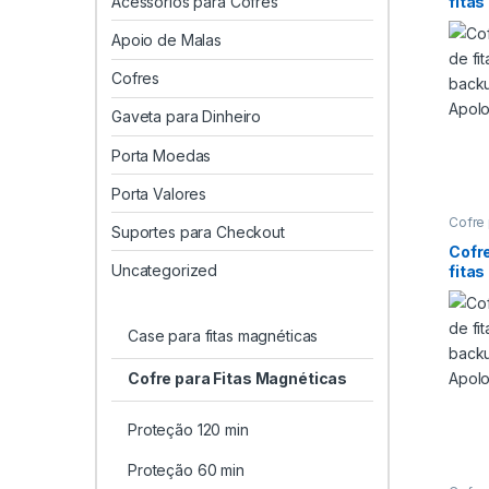
Acessórios para Cofres
fita
proteç
magné
back
Cofre
Apoio de Malas
Apol
Cofres
Gaveta para Dinheiro
Porta Moedas
Porta Valores
Cofre 
Suportes para Checkout
Cofre 
Cofre
Cofr
Backu
Uncategorized
fita
proteç
magné
back
Cofre
Apol
Case para fitas magnéticas
Cofre para Fitas Magnéticas
Proteção 120 min
Proteção 60 min