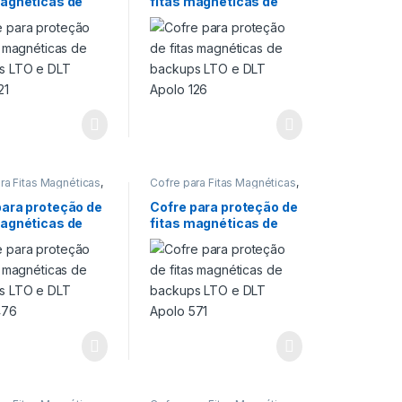
magnéticas de
fitas magnéticas de
 de fitas
proteção de fitas
cas de backup LTO
,
magnéticas de backup LTO
,
s LTO e DLT
backups LTO e DLT
Proteção 60 min
Cofres
,
Proteção 60 min
121
Apolo 126
ra Fitas Magnéticas
,
Cofre para Fitas Magnéticas
,
ra Fitas Magnéticas
,
Cofre para Fitas Magnéticas
,
ra proteção de
Cofre para proteção de
para proteção de
Cofre para proteção de
s
,
Cofre para
Backups
,
Cofre para
magnéticas de
fitas magnéticas de
 de fitas
proteção de fitas
cas de backup LTO
,
magnéticas de backup LTO
,
s LTO e DLT
backups LTO e DLT
Proteção 60 min
Cofres
,
Proteção 60 min
476
Apolo 571