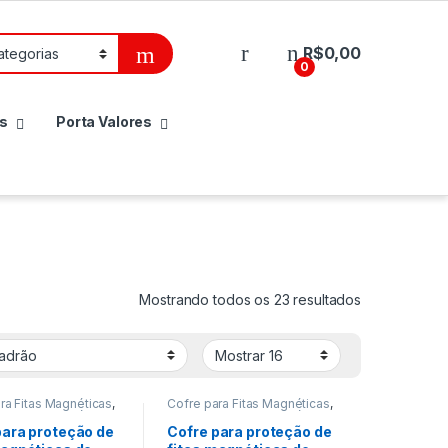
R$
0,00
0
s
Porta Valores
Mostrando todos os 23 resultados
ra Fitas Magnéticas
,
Cofre para Fitas Magnéticas
,
ra Fitas Magnéticas
,
Cofre para Fitas Magnéticas
,
ra proteção de
Cofre para proteção de
para proteção de
Cofre para proteção de
s
,
Cofre para
Backups
,
Cofre para