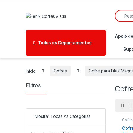
Ir para a navegação
Ir para o conteúdo
Pesquisa
Apoio d
Todos os Departamentos
Supo
Início
Cofres
Cofre para Fitas Magné
Filtros
Cofre
Mostrar Todas As Categorias
Cofre 
Cofre 
Cofre
Cofr
Backu