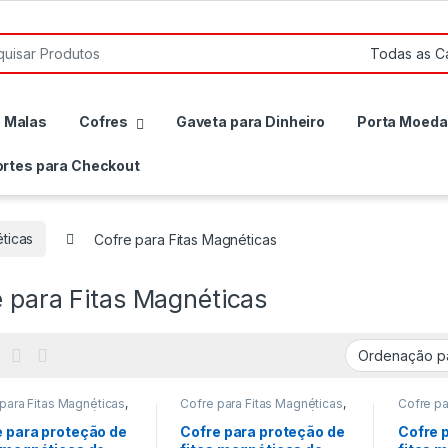
r por:
e Malas
Cofres
Gaveta para Dinheiro
Porta Moeda
rtes para Checkout
ticas
Cofre para Fitas Magnéticas
 para Fitas Magnéticas
para Fitas Magnéticas
,
Cofre para Fitas Magnéticas
,
Cofre pa
para Fitas Magnéticas
,
Cofre para Fitas Magnéticas
,
Cofre pa
 para proteção de
Cofre para proteção de
Cofre pa
e para proteção de
Cofre para proteção de
Cofre 
ps
,
Cofre para
Backups
,
Cofre para
Backup