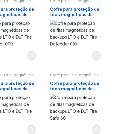
ra Fitas Magnéticas
,
Cofre para Fitas Magnéticas
,
ra Fitas Magnéticas
,
Cofre para Fitas Magnéticas
,
ra proteção de
Cofre para proteção de
para proteção de
Cofre para proteção de
s
,
Cofre para
Backups
,
Cofre para
magnéticas de
fitas magnéticas de
 de fitas
proteção de fitas
cas de backup LTO
,
magnéticas de backup LTO
,
s LTO e DLT Fire
backups LTO e DLT Fire
Proteção 90 min
Cofres
,
Proteção 90 min
er 009
Defender 010
ra Fitas Magnéticas
,
Cofre para Fitas Magnéticas
,
ra Fitas Magnéticas
,
Cofre para Fitas Magnéticas
,
ra proteção de
Cofre para proteção de
para proteção de
Cofre para proteção de
s
,
Cofre para
Backups
,
Cofre para
magnéticas de
fitas magnéticas de
 de fitas
proteção de fitas
cas de backup LTO
,
magnéticas de backup LTO
,
s LTO e DLT Fire
backups LTO e DLT Fire
Proteção 120 min
Cofres
,
Proteção 120 min
8
Safe 66