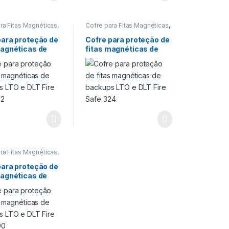
ra Fitas Magnéticas
,
Cofre para Fitas Magnéticas
,
ra Fitas Magnéticas
,
Cofre para Fitas Magnéticas
,
ra proteção de
Cofre para proteção de
para proteção de
Cofre para proteção de
s
,
Cofre para
Backups
,
Cofre para
magnéticas de
fitas magnéticas de
 de fitas
proteção de fitas
cas de backup LTO
,
magnéticas de backup LTO
,
s LTO e DLT Fire
backups LTO e DLT Fire
Proteção 120 min
Cofres
,
Proteção 120 min
02
Safe 324
ra Fitas Magnéticas
,
ra Fitas Magnéticas
,
ra proteção de
para proteção de
s
,
Cofre para
magnéticas de
 de fitas
cas de backup LTO
,
s LTO e DLT Fire
Proteção 120 min
90