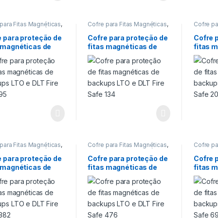
para Fitas Magnéticas
,
Cofre para Fitas Magnéticas
,
Cofre pa
para Fitas Magnéticas
,
Cofre para Fitas Magnéticas
,
Cofre pa
 para proteção de
Cofre para proteção de
Cofre pa
e para proteção de
Cofre para proteção de
Cofre 
ps
,
Cofre para
Backups
,
Cofre para
Backup
s magnéticas de
fitas magnéticas de
fitas 
ão de fitas
proteção de fitas
proteção
ticas de backup LTO
,
magnéticas de backup LTO
,
magnéti
ups LTO e DLT Fire
backups LTO e DLT Fire
backup
s
,
Proteção 120 min
Cofres
,
Proteção 120 min
Cofres
,
 95
Safe 134
Safe 2
para Fitas Magnéticas
,
Cofre para Fitas Magnéticas
,
Cofre pa
para Fitas Magnéticas
,
Cofre para Fitas Magnéticas
,
Cofre pa
 para proteção de
Cofre para proteção de
Cofre pa
e para proteção de
Cofre para proteção de
Cofre 
ps
,
Cofre para
Backups
,
Cofre para
Backup
s magnéticas de
fitas magnéticas de
fitas 
ão de fitas
proteção de fitas
proteção
ticas de backup LTO
,
magnéticas de backup LTO
,
magnéti
ups LTO e DLT Fire
backups LTO e DLT Fire
backup
s
,
Proteção 120 min
Cofres
,
Proteção 120 min
Cofres
,
 382
Safe 476
Safe 6