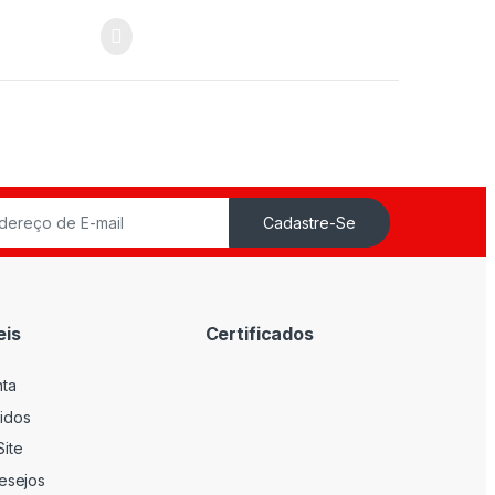
Cadastre-Se
eis
Certificados
nta
idos
ite
Desejos