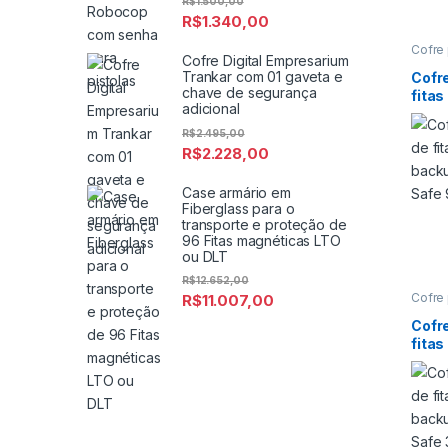
R$
1.500,00
R$
1.340,00
Cofre 
Cofre Digital Empresarium
Cofre 
Cofre
Trankar com 01 gaveta e
Cofr
Backu
chave de segurança
fita
proteç
adicional
magné
back
Cofre
Safe
R$
2.495,00
R$
2.228,00
Case armário em
Fiberglass para o
transporte e proteção de
96 Fitas magnéticas LTO
ou DLT
R$
12.652,00
Cofre 
R$
11.007,00
Cofre 
Cofre
Cofr
Backu
fita
proteç
magné
back
Cofre
Safe