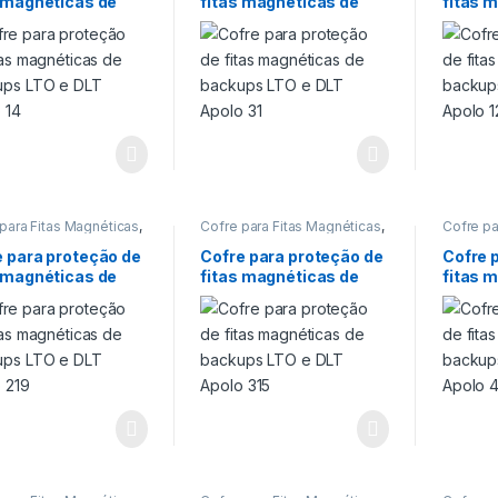
s magnéticas de
fitas magnéticas de
fitas 
ão de fitas
proteção de fitas
proteção
ticas de backup LTO
,
magnéticas de backup LTO
,
magnéti
ups LTO e DLT
backups LTO e DLT
backup
s
,
Proteção 60 min
Cofres
,
Proteção 60 min
Cofres
,
o 14
Apolo 31
Apolo 
para Fitas Magnéticas
,
Cofre para Fitas Magnéticas
,
Cofre pa
para Fitas Magnéticas
,
Cofre para Fitas Magnéticas
,
Cofre pa
 para proteção de
Cofre para proteção de
Cofre pa
e para proteção de
Cofre para proteção de
Cofre 
ps
,
Cofre para
Backups
,
Cofre para
Backup
s magnéticas de
fitas magnéticas de
fitas 
ão de fitas
proteção de fitas
proteção
ticas de backup LTO
,
magnéticas de backup LTO
,
magnéti
ups LTO e DLT
backups LTO e DLT
backup
s
,
Proteção 60 min
Cofres
,
Proteção 60 min
Cofres
,
o 219
Apolo 315
Apolo 