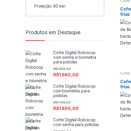
Cofre 
Cofre 
Proteção 90 min
Cofre
Cofr
Backu
fita
proteç
magné
back
Cofre
Defe
Produtos em Destaque
Cofre Digital Robocop
com senha e biometria
para pistolas
R$
1.882,00
Cofre 
R$
1.680,00
Cofre 
Cofre
Cofr
Backu
Cofre Digital Robocop
fita
proteç
com biometria para
magné
back
Cofre
pistolas
Defe
R$
1.798,00
R$
1.605,00
Cofre Digital Robocop
com senha para pistolas