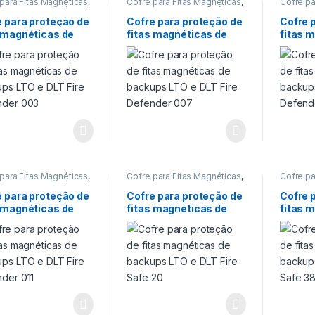
para Fitas Magnéticas
,
Cofre para Fitas Magnéticas
,
Cofre pa
para Fitas Magnéticas
,
Cofre para Fitas Magnéticas
,
Cofre pa
 para proteção de
Cofre para proteção de
Cofre pa
e para proteção de
Cofre para proteção de
Cofre 
ps
,
Cofre para
Backups
,
Cofre para
Backup
s magnéticas de
fitas magnéticas de
fitas 
ão de fitas
proteção de fitas
proteção
ticas de backup LTO
,
magnéticas de backup LTO
,
magnéti
ups LTO e DLT Fire
backups LTO e DLT Fire
backup
s
,
Proteção 90 min
Cofres
,
Proteção 90 min
Cofres
,
nder 003
Defender 007
Defend
para Fitas Magnéticas
,
Cofre para Fitas Magnéticas
,
Cofre pa
para Fitas Magnéticas
,
Cofre para Fitas Magnéticas
,
Cofre pa
 para proteção de
Cofre para proteção de
Cofre pa
e para proteção de
Cofre para proteção de
Cofre 
ps
,
Cofre para
Backups
,
Cofre para
Backup
s magnéticas de
fitas magnéticas de
fitas 
ão de fitas
proteção de fitas
proteção
ticas de backup LTO
,
magnéticas de backup LTO
,
magnéti
ups LTO e DLT Fire
backups LTO e DLT Fire
backup
s
,
Proteção 90 min
Cofres
,
Proteção 120 min
Cofres
,
nder 011
Safe 20
Safe 3