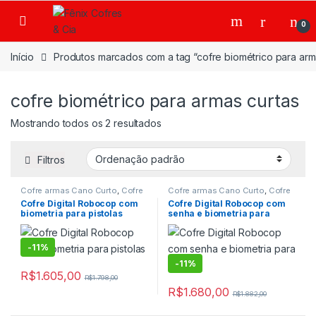
Ir para a navegação
Ir para o conteúdo
0
Início
Produtos marcados com a tag “cofre biométrico para arm
cofre biométrico para armas curtas
Mostrando todos os 2 resultados
Filtros
Cofre armas Cano Curto
,
Cofre
Cofre armas Cano Curto
,
Cofre
Digital
,
Cofre digital com chave
Digital
,
Cofre digital com chave
Cofre Digital Robocop com
Cofre Digital Robocop com
emergencial
,
Cofre Digital de
emergencial
,
Cofre Digital de
biometria para pistolas
senha e biometria para
Fixar
,
Cofre para Armas
,
Cofre
Fixar
,
Cofre para Armas
,
Cofre
para Pistolas
,
Cofre para
para Pistolas
,
Cofre para
pistolas
Residencias
,
Cofre para
Residencias
,
Cofre para
Residencias digital
,
Cofres
Residencias digital
,
Cofres
-
11%
-
11%
R$
1.605,00
R$
1.798,00
R$
1.680,00
R$
1.882,00