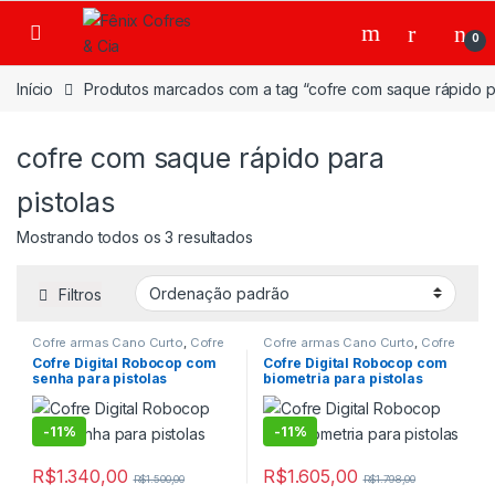
Ir para a navegação
Ir para o conteúdo
0
Início
Produtos marcados com a tag “cofre com saque rápido pa
cofre com saque rápido para
pistolas
Mostrando todos os 3 resultados
Filtros
Cofre armas Cano Curto
,
Cofre
Cofre armas Cano Curto
,
Cofre
Digital
,
Cofre digital com chave
Digital
,
Cofre digital com chave
Cofre Digital Robocop com
Cofre Digital Robocop com
emergencial
,
Cofre Digital de
emergencial
,
Cofre Digital de
senha para pistolas
biometria para pistolas
Fixar
,
Cofre para Armas
,
Cofre
Fixar
,
Cofre para Armas
,
Cofre
para Pistolas
,
Cofre para
para Pistolas
,
Cofre para
Residencias
,
Cofre para
Residencias
,
Cofre para
Residencias digital
,
Cofres
Residencias digital
,
Cofres
-
11%
-
11%
R$
1.340,00
R$
1.605,00
R$
1.500,00
R$
1.798,00