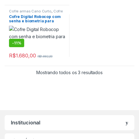
Cofre armas Cano Curto
,
Cofre
Digital
,
Cofre digital com chave
Cofre Digital Robocop com
emergencial
,
Cofre Digital de
senha e biometria para
Fixar
,
Cofre para Armas
,
Cofre
para Pistolas
,
Cofre para
pistolas
Residencias
,
Cofre para
Residencias digital
,
Cofres
-
11%
R$
1.680,00
R$
1.882,00
Mostrando todos os 3 resultados
as de backup LTO
Institucional