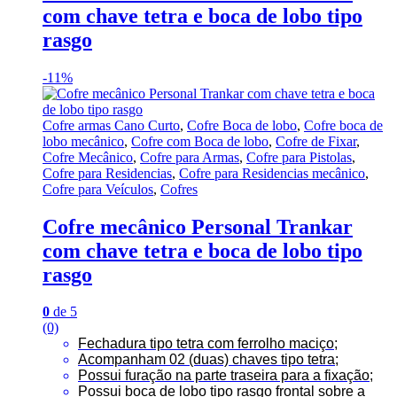
com chave tetra e boca de lobo tipo
rasgo
-
11%
Cofre armas Cano Curto
,
Cofre Boca de lobo
,
Cofre boca de
lobo mecânico
,
Cofre com Boca de lobo
,
Cofre de Fixar
,
Cofre Mecânico
,
Cofre para Armas
,
Cofre para Pistolas
,
Cofre para Residencias
,
Cofre para Residencias mecânico
,
Cofre para Veículos
,
Cofres
Cofre mecânico Personal Trankar
com chave tetra e boca de lobo tipo
rasgo
0
de 5
(0)
Fechadura tipo tetra com ferrolho maciço;
Acompanham 02 (duas) chaves tipo tetra;
Possui furação na parte traseira para a fixação;
Possui boca de lobo tipo rasgo frontal sobre a