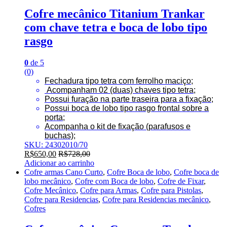
Cofre mecânico Titanium Trankar
com chave tetra e boca de lobo tipo
rasgo
0
de 5
(0)
Fechadura tipo tetra com ferrolho maciço;
Acompanham 02 (duas) chaves tipo tetra;
Possui furação na parte traseira para a fixação;
Possui boca de lobo tipo rasgo frontal sobre a
porta;
Acompanha o kit de fixação (parafusos e
buchas);
SKU: 24302010/70
R$
650,00
R$
728,00
Adicionar ao carrinho
Cofre armas Cano Curto
,
Cofre Boca de lobo
,
Cofre boca de
lobo mecânico
,
Cofre com Boca de lobo
,
Cofre de Fixar
,
Cofre Mecânico
,
Cofre para Armas
,
Cofre para Pistolas
,
Cofre para Residencias
,
Cofre para Residencias mecânico
,
Cofres