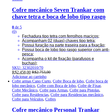
Cofre mecânico Seven Trankar com
chave tetra e boca de lobo tipo rasgo
0
de 5
(0)
Fechadura tipo tetra com ferrolhos maciços;
Acompanham 02 (duas) chaves tipo tetra;
Possui furação na parte traseira para a fixação;
Possui boca de lobo tipo rasgo superior com anti-
pesca;
Acompanha o kit de fixação (parafusos e
buchas);
SKU: 32302010/70
R$
2.458,00
R$
2.753,00
Adicionar ao carrinho
Cofre armas Cano Curto
,
Cofre Boca de lobo
,
Cofre boca de
lobo mecânico
,
Cofre com Boca de lobo
,
Cofre de Fixar
,
Cofre Mecânico
,
Cofre para Armas
,
Cofre para Pistolas
,
Cofre para Residencias
,
Cofre para Residencias mecânico
,
Cofre para Veículos
,
Cofres
Cofre mecânico Personal Trankar