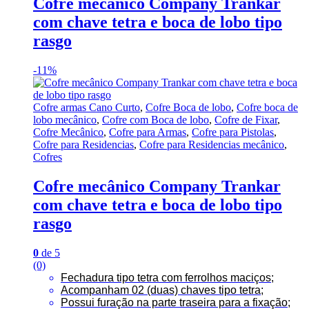
Cofre mecânico Company Trankar
com chave tetra e boca de lobo tipo
rasgo
-
11%
Cofre armas Cano Curto
,
Cofre Boca de lobo
,
Cofre boca de
lobo mecânico
,
Cofre com Boca de lobo
,
Cofre de Fixar
,
Cofre Mecânico
,
Cofre para Armas
,
Cofre para Pistolas
,
Cofre para Residencias
,
Cofre para Residencias mecânico
,
Cofres
Cofre mecânico Company Trankar
com chave tetra e boca de lobo tipo
rasgo
0
de 5
(0)
Fechadura tipo tetra com ferrolhos maciços;
Acompanham 02 (duas) chaves tipo tetra;
Possui furação na parte traseira para a fixação;