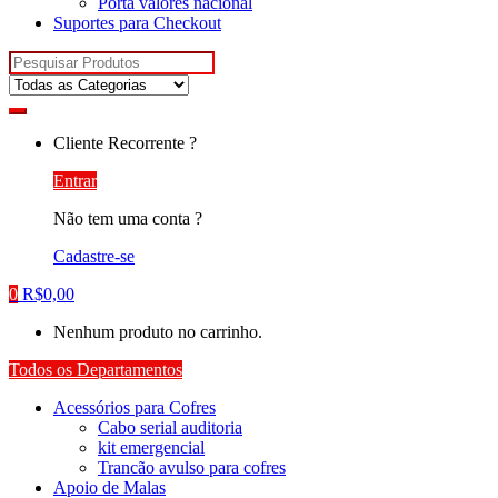
Porta valores nacional
Suportes para Checkout
Pesquisar
por:
Cliente Recorrente ?
Entrar
Não tem uma conta ?
Cadastre-se
0
R$
0,00
Nenhum produto no carrinho.
Todos os Departamentos
Acessórios para Cofres
Cabo serial auditoria
kit emergencial
Trancão avulso para cofres
Apoio de Malas