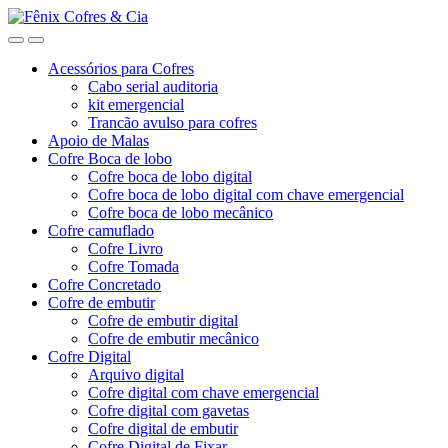
Ir
Ir
para
para
a
o
Acessórios para Cofres
navegação
conteúdo
Cabo serial auditoria
kit emergencial
Trancão avulso para cofres
Apoio de Malas
Cofre Boca de lobo
Cofre boca de lobo digital
Cofre boca de lobo digital com chave emergencial
Cofre boca de lobo mecânico
Cofre camuflado
Cofre Livro
Cofre Tomada
Cofre Concretado
Cofre de embutir
Cofre de embutir digital
Cofre de embutir mecânico
Cofre Digital
Arquivo digital
Cofre digital com chave emergencial
Cofre digital com gavetas
Cofre digital de embutir
Cofre Digital de Fixar