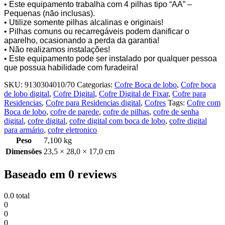
• Este equipamento trabalha com 4 pilhas tipo “AA” –
Pequenas (não inclusas).
• Utilize somente pilhas alcalinas e originais!
• Pilhas comuns ou recarregáveis podem danificar o
aparelho, ocasionando a perda da garantia!
• Não realizamos instalações!
• Este equipamento pode ser instalado por qualquer pessoa
que possua habilidade com furadeira!
SKU:
9130304010/70
Categorias:
Cofre Boca de lobo
,
Cofre boca
de lobo digital
,
Cofre Digital
,
Cofre Digital de Fixar
,
Cofre para
Residencias
,
Cofre para Residencias digital
,
Cofres
Tags:
Cofre com
Boca de lobo
,
cofre de parede
,
cofre de pilhas
,
cofre de senha
digital
,
cofre digital
,
cofre digital com boca de lobo
,
cofre digital
para armário
,
cofre eletronico
Peso
7,100 kg
Dimensões
23,5 × 28,0 × 17,0 cm
Baseado em 0 reviews
0.0
total
0
0
0