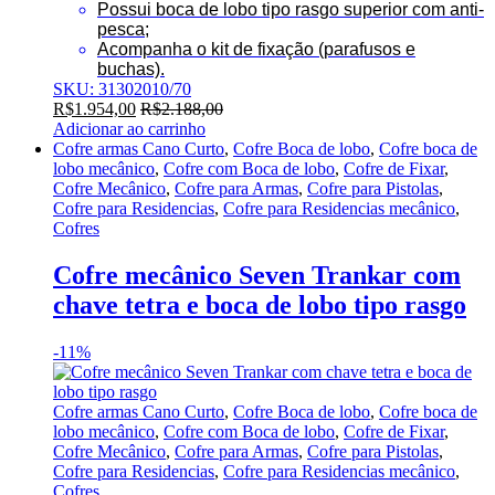
Possui boca de lobo tipo rasgo superior com anti-
pesca;
Acompanha o kit de fixação (parafusos e
buchas).
SKU: 31302010/70
R$
1.954,00
R$
2.188,00
Adicionar ao carrinho
Cofre armas Cano Curto
,
Cofre Boca de lobo
,
Cofre boca de
lobo mecânico
,
Cofre com Boca de lobo
,
Cofre de Fixar
,
Cofre Mecânico
,
Cofre para Armas
,
Cofre para Pistolas
,
Cofre para Residencias
,
Cofre para Residencias mecânico
,
Cofres
Cofre mecânico Seven Trankar com
chave tetra e boca de lobo tipo rasgo
-
11%
Cofre armas Cano Curto
,
Cofre Boca de lobo
,
Cofre boca de
lobo mecânico
,
Cofre com Boca de lobo
,
Cofre de Fixar
,
Cofre Mecânico
,
Cofre para Armas
,
Cofre para Pistolas
,
Cofre para Residencias
,
Cofre para Residencias mecânico
,
Cofres