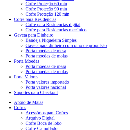
Cofre Proteção 60 min
Cofre Proteção 90 min
Cofre Proteção 120 min
Cofre para Residencias
Cofre para Residencias digital
Cofre para Residencias mecânico
Gaveta para Dinheiro
Bandeja Niqueleira Simples
Gaveta para dinheiro com pino de propulsão
Porta moedas de mesa
Porta moedas de molas
Porta Moedas
Porta moedas de mesa
Porta moedas de molas
Porta Valores
Porta valores importado
Porta valores nacional
Suportes para Checkout
Apoio de Malas
Cofres
Acessórios para Cofres
Arquivo Digital
Cofre Boca de lobo
Cofre Camuflado