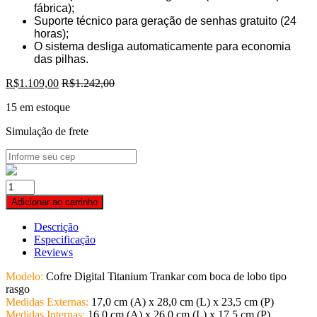
fábrica);
Suporte técnico para geração de senhas gratuito (24
horas);
O sistema desliga automaticamente para economia
das pilhas.
R$
1.109,00
R$
1.242,00
15 em estoque
Simulação de frete
Cofre
Digital
Adicionar ao carrinho
Titanium
Trankar
Descrição
com
Especificação
boca
Reviews
de
lobo
Modelo:
Cofre Digital Titanium Trankar com boca de lobo tipo
tipo
rasgo
rasgo
Medidas Externas:
17,0 cm (A) x 28,0 cm (L) x 23,5 cm (P)
quantidade
Medidas Internas:
16,0 cm (A) x 26,0 cm (L) x 17,5 cm (P)