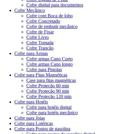
Cofre digital para documentos
Cofre Mecânico
Cofre com Boca de lobo
Cofre Concretado
Cofre de embutir mecânico
Cofre de Fixar
Cofre Livro
Cofre Tomada
Cofre Trancão
Cofre para Armas
Cofre armas Cano Curto
Cofre armas Cano longo
Cofre para Pistolas
Cofre para Fitas Magnéticas
Case para fitas magnéticas
Cofre Proteção 60 min
Cofre Proteção 90 min
Cofre Proteção 120 min
Cofre para Hotéis
Cofre para hotéis digital
Cofre para hotéis mecânico
Cofre para Joias
Cofre para Lotéricas
Cofre para Postos de gasolina