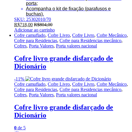
porta;
Acompanha o kit de fixação (parafusos e
buchas).
SKU: 25302010/70
R$
718,00
R$
804,00
Adicionar ao carrinho
Cofre camuflado
,
Cofre Livro
,
Cofre Livro
,
Cofre Mecânico
,
Cofre para Residencias
,
Cofre para Residencias mecânico
,
Cofres
,
Porta Valores
,
Porta valores nacional
Cofre livro grande disfarçado de
Dicionário
-
11%
Cofre camuflado
,
Cofre Livro
,
Cofre Livro
,
Cofre Mecânico
,
Cofre para Residencias
,
Cofre para Residencias mecânico
,
Cofres
,
Porta Valores
,
Porta valores nacional
Cofre livro grande disfarçado de
Dicionário
0
de 5