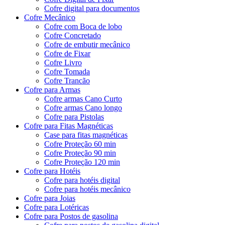
Cofre digital para documentos
Cofre Mecânico
Cofre com Boca de lobo
Cofre Concretado
Cofre de embutir mecânico
Cofre de Fixar
Cofre Livro
Cofre Tomada
Cofre Trancão
Cofre para Armas
Cofre armas Cano Curto
Cofre armas Cano longo
Cofre para Pistolas
Cofre para Fitas Magnéticas
Case para fitas magnéticas
Cofre Proteção 60 min
Cofre Proteção 90 min
Cofre Proteção 120 min
Cofre para Hotéis
Cofre para hotéis digital
Cofre para hotéis mecânico
Cofre para Joias
Cofre para Lotéricas
Cofre para Postos de gasolina