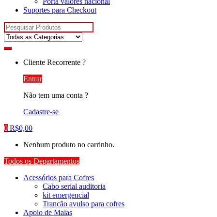
Porta valores nacional
Suportes para Checkout
Pesquisar
por:
Cliente Recorrente ?
Entrar
Não tem uma conta ?
Cadastre-se
0
R$
0,00
Nenhum produto no carrinho.
Todos os Departamentos
Acessórios para Cofres
Cabo serial auditoria
kit emergencial
Trancão avulso para cofres
Apoio de Malas