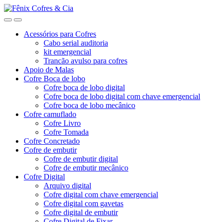
Ir
Ir
para
para
a
o
Acessórios para Cofres
navegação
conteúdo
Cabo serial auditoria
kit emergencial
Trancão avulso para cofres
Apoio de Malas
Cofre Boca de lobo
Cofre boca de lobo digital
Cofre boca de lobo digital com chave emergencial
Cofre boca de lobo mecânico
Cofre camuflado
Cofre Livro
Cofre Tomada
Cofre Concretado
Cofre de embutir
Cofre de embutir digital
Cofre de embutir mecânico
Cofre Digital
Arquivo digital
Cofre digital com chave emergencial
Cofre digital com gavetas
Cofre digital de embutir
Cofre Digital de Fixar