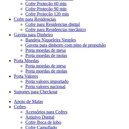
Cofre Proteção 60 min
Cofre Proteção 90 min
Cofre Proteção 120 min
Cofre para Residencias
Cofre para Residencias digital
Cofre para Residencias mecânico
Gaveta para Dinheiro
Bandeja Niqueleira Simples
Gaveta para dinheiro com pino de propulsão
Porta moedas de mesa
Porta moedas de molas
Porta Moedas
Porta moedas de mesa
Porta moedas de molas
Porta Valores
Porta valores importado
Porta valores nacional
Suportes para Checkout
Apoio de Malas
Cofres
Acessórios para Cofres
Arquivo Digital
Cofre Boca de lobo
Cofre Camuflado