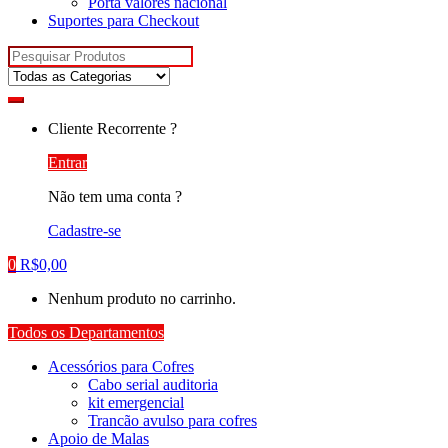
Porta valores nacional
Suportes para Checkout
Pesquisar
por:
Cliente Recorrente ?
Entrar
Não tem uma conta ?
Cadastre-se
0
R$
0,00
Nenhum produto no carrinho.
Todos os Departamentos
Acessórios para Cofres
Cabo serial auditoria
kit emergencial
Trancão avulso para cofres
Apoio de Malas