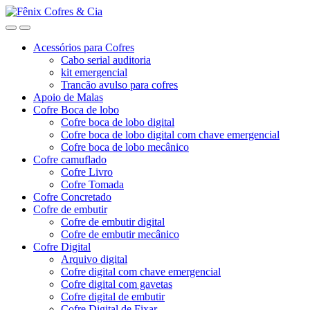
Ir
Ir
para
para
a
o
Acessórios para Cofres
navegação
conteúdo
Cabo serial auditoria
kit emergencial
Trancão avulso para cofres
Apoio de Malas
Cofre Boca de lobo
Cofre boca de lobo digital
Cofre boca de lobo digital com chave emergencial
Cofre boca de lobo mecânico
Cofre camuflado
Cofre Livro
Cofre Tomada
Cofre Concretado
Cofre de embutir
Cofre de embutir digital
Cofre de embutir mecânico
Cofre Digital
Arquivo digital
Cofre digital com chave emergencial
Cofre digital com gavetas
Cofre digital de embutir
Cofre Digital de Fixar