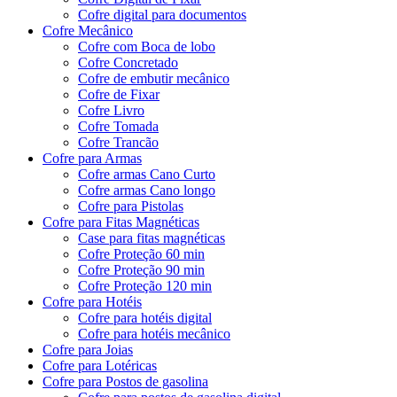
Cofre digital para documentos
Cofre Mecânico
Cofre com Boca de lobo
Cofre Concretado
Cofre de embutir mecânico
Cofre de Fixar
Cofre Livro
Cofre Tomada
Cofre Trancão
Cofre para Armas
Cofre armas Cano Curto
Cofre armas Cano longo
Cofre para Pistolas
Cofre para Fitas Magnéticas
Case para fitas magnéticas
Cofre Proteção 60 min
Cofre Proteção 90 min
Cofre Proteção 120 min
Cofre para Hotéis
Cofre para hotéis digital
Cofre para hotéis mecânico
Cofre para Joias
Cofre para Lotéricas
Cofre para Postos de gasolina