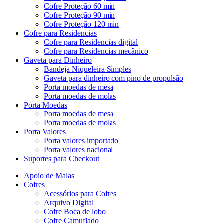
Cofre Proteção 60 min
Cofre Proteção 90 min
Cofre Proteção 120 min
Cofre para Residencias
Cofre para Residencias digital
Cofre para Residencias mecânico
Gaveta para Dinheiro
Bandeja Niqueleira Simples
Gaveta para dinheiro com pino de propulsão
Porta moedas de mesa
Porta moedas de molas
Porta Moedas
Porta moedas de mesa
Porta moedas de molas
Porta Valores
Porta valores importado
Porta valores nacional
Suportes para Checkout
Apoio de Malas
Cofres
Acessórios para Cofres
Arquivo Digital
Cofre Boca de lobo
Cofre Camuflado