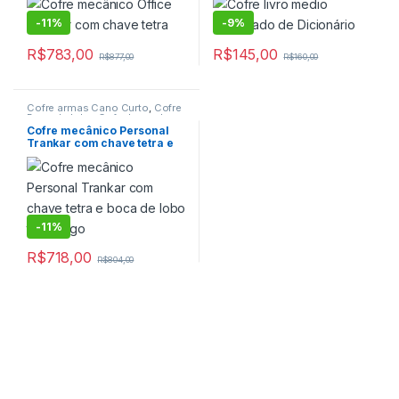
-
11%
-
9%
R$
783,00
R$
145,00
R$
877,00
R$
160,00
Cofre armas Cano Curto
,
Cofre
Boca de lobo
,
Cofre boca de
lobo mecânico
,
Cofre com
Cofre mecânico Personal
Boca de lobo
,
Cofre de Fixar
,
Trankar com chave tetra e
Cofre Mecânico
,
Cofre para
boca de lobo tipo rasgo
Armas
,
Cofre para Pistolas
,
Cofre para Residencias
,
Cofre
para Residencias mecânico
,
Cofre para Veículos
,
Cofres
-
11%
R$
718,00
R$
804,00