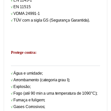
EN 1143-1
√
EN 11515
√
VDMA 24991-1
√
TÜV com a sigla GS (Segurança Garantida).
√
Protege contra:
Água e umidade;
√
Arrombamento (categoria grau I);
√
Explosão;
√
Fogo (até 90 min a uma temperatura de 1090°C);
√
Fumaça e fuligem;
√
Gases Corrosivos;
√