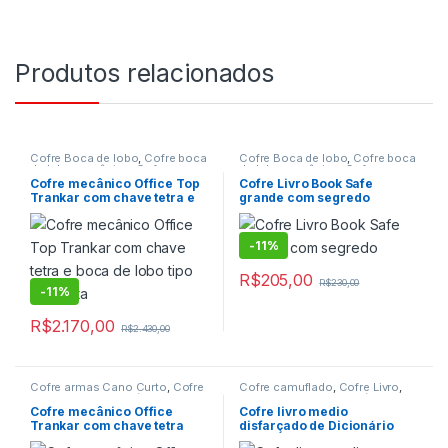
Produtos relacionados
Cofre Boca de lobo
,
Cofre boca
Cofre Boca de lobo
,
Cofre boca
de lobo mecânico
,
Cofre com
de lobo mecânico
,
Cofre
Boca de lobo
,
Cofre de embutir
,
camuflado
,
Cofre com Boca de
Cofre mecânico Office Top
Cofre Livro Book Safe
Cofre de embutir mecânico
,
lobo
,
Cofre Livro
,
Cofre Livro
,
Trankar com chave tetra e
grande com segredo
Cofre Mecânico
,
Cofre para
Cofre Mecânico
,
Cofre para
boca de lobo tipo garganta
Postos de gasolina
,
Cofre para
Residencias
,
Cofre para
postos de gasolina mecânico
,
Residencias mecânico
,
Cofres
,
Cofres
Porta Valores
,
Porta valores
-
11%
nacional
R$
205,00
R$
230,00
-
11%
R$
2.170,00
R$
2.430,00
Cofre armas Cano Curto
,
Cofre
Cofre camuflado
,
Cofre Livro
,
de Fixar
,
Cofre Mecânico
,
Cofre
Cofre Livro
,
Cofre Mecânico
,
para Armas
,
Cofre para
Cofre para Residencias
,
Cofre
Cofre mecânico Office
Cofre livro medio
Pistolas
,
Cofre para
para Residencias mecânico
,
Trankar com chave tetra
disfarçado de Dicionário
Residencias
,
Cofre para
Cofres
,
Porta Valores
,
Porta
Residencias mecânico
,
Cofres
valores nacional