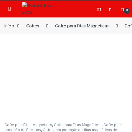
Ir para a navegação
Ir para o conteúdo
0
Início
Cofres
Cofre para Fitas Magnéticas
Cof
Cofre para Fitas Magnéticas
,
Cofre para Fitas Magnéticas
,
Cofre para
proteção de Backups
,
Cofre para proteção de fitas magnéticas de