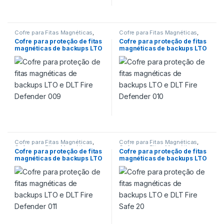
Cofre para Fitas Magnéticas
,
Cofre para Fitas Magnéticas
,
Cofre para Fitas Magnéticas
,
Cofre para Fitas Magnéticas
,
Cofre para proteção de fitas
Cofre para proteção de fitas
Cofre para proteção de
Cofre para proteção de
magnéticas de backups LTO
magnéticas de backups LTO
Backups
,
Cofre para proteção
Backups
,
Cofre para proteção
de fitas magnéticas de backup
de fitas magnéticas de backup
e DLT Fire Defender 009
e DLT Fire Defender 010
LTO
,
Cofres
,
Proteção 90 min
LTO
,
Cofres
,
Proteção 90 min
Cofre para Fitas Magnéticas
,
Cofre para Fitas Magnéticas
,
Cofre para Fitas Magnéticas
,
Cofre para Fitas Magnéticas
,
Cofre para proteção de fitas
Cofre para proteção de fitas
Cofre para proteção de
Cofre para proteção de
magnéticas de backups LTO
magnéticas de backups LTO
Backups
,
Cofre para proteção
Backups
,
Cofre para proteção
de fitas magnéticas de backup
de fitas magnéticas de backup
e DLT Fire Defender 011
e DLT Fire Safe 20
LTO
,
Cofres
,
Proteção 90 min
LTO
,
Cofres
,
Proteção 120 min