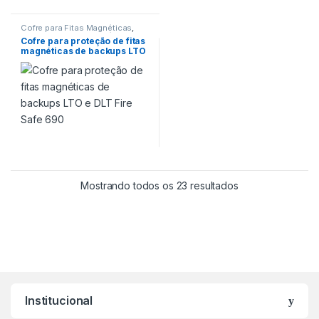
Cofre para Fitas Magnéticas
,
Cofre para Fitas Magnéticas
,
Cofre para proteção de fitas
Cofre para proteção de
magnéticas de backups LTO
Backups
,
Cofre para proteção
de fitas magnéticas de backup
e DLT Fire Safe 690
LTO
,
Cofres
,
Proteção 120 min
Mostrando todos os 23 resultados
Institucional