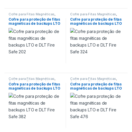
Cofre para Fitas Magnéticas
,
Cofre para Fitas Magnéticas
,
Cofre para Fitas Magnéticas
,
Cofre para Fitas Magnéticas
,
Cofre para proteção de fitas
Cofre para proteção de fitas
Cofre para proteção de
Cofre para proteção de
magnéticas de backups LTO
magnéticas de backups LTO
Backups
,
Cofre para proteção
Backups
,
Cofre para proteção
de fitas magnéticas de backup
de fitas magnéticas de backup
e DLT Fire Safe 202
e DLT Fire Safe 324
LTO
,
Cofres
,
Proteção 120 min
LTO
,
Cofres
,
Proteção 120 min
Cofre para Fitas Magnéticas
,
Cofre para Fitas Magnéticas
,
Cofre para Fitas Magnéticas
,
Cofre para Fitas Magnéticas
,
Cofre para proteção de fitas
Cofre para proteção de fitas
Cofre para proteção de
Cofre para proteção de
magnéticas de backups LTO
magnéticas de backups LTO
Backups
,
Cofre para proteção
Backups
,
Cofre para proteção
de fitas magnéticas de backup
de fitas magnéticas de backup
e DLT Fire Safe 382
e DLT Fire Safe 476
LTO
,
Cofres
,
Proteção 120 min
LTO
,
Cofres
,
Proteção 120 min