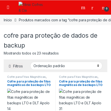
Ir para a navegação
Ir para o conteúdo
0
Início
Produtos marcados com a tag “cofre para proteção de 
cofre para proteção de dados de
backup
Mostrando todos os 23 resultados
Filtros
Cofre para Fitas Magnéticas
,
Cofre para Fitas Magnéticas
,
Cofre para Fitas Magnéticas
,
Cofre para Fitas Magnéticas
,
Cofre para proteção de fitas
Cofre para proteção de fitas
Cofre para proteção de
Cofre para proteção de
magnéticas de backups LTO
magnéticas de backups LTO
Backups
,
Cofre para proteção
Backups
,
Cofre para proteção
de fitas magnéticas de backup
de fitas magnéticas de backup
e DLT Apolo 14
e DLT Apolo 31
LTO
,
Cofres
,
Proteção 60 min
LTO
,
Cofres
,
Proteção 60 min