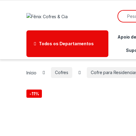
Ir para a navegação
Ir para o conteúdo
Pesquisa
Apoio d
Todos os Departamentos
Supo
Início
Cofres
Cofre para Residencia
-
11%