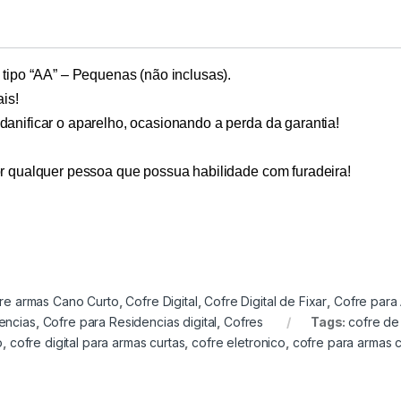
 tipo “AA” – Pequenas (não inclusas).
ais!
anificar o aparelho, ocasionando a perda da garantia!
or qualquer pessoa que possua habilidade com furadeira!
re armas Cano Curto
,
Cofre Digital
,
Cofre Digital de Fixar
,
Cofre para
encias
,
Cofre para Residencias digital
,
Cofres
Tags:
cofre de
o
,
cofre digital para armas curtas
,
cofre eletronico
,
cofre para armas c