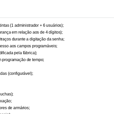
intas (1 administrador + 6 usuários);
urança em relação aos de 4 dígitos);
raços durante a digitação da senha;
acesso aos campos programáveis;
ficada pela fábrica);
om programação de tempo;
das (configurável);
buchas);
ixação;
ores de armários;