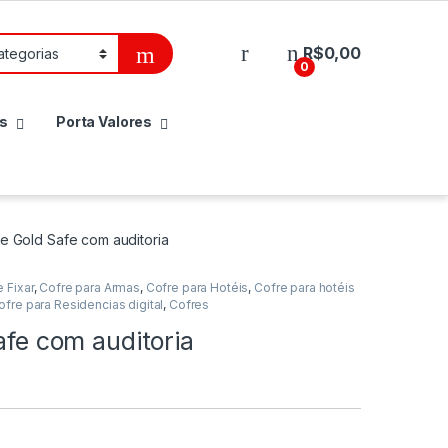
R$
0,00
0
s
Porta Valores
ice Gold Safe com auditoria
e Fixar
,
Cofre para Armas
,
Cofre para Hotéis
,
Cofre para hotéis
ofre para Residencias digital
,
Cofres
afe com auditoria