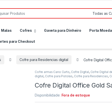
r por:
e Malas
Cofres
Gaveta para Dinheiro
Porta Moeda
rtes para Checkout
s
Cofre para Residencias digital
Cofre Digital Off
Cofre armas Cano Curto
,
Cofre Digital
,
Cofre Digital d
digital
,
Cofre para Pistolas
,
Cofre para Residencias
,
C
Cofre Digital Office Gold S
Disponibilidade:
Fora de estoque