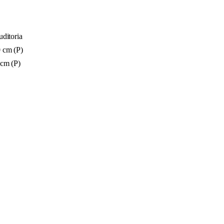
uditoria
 cm (P)
 cm (P)