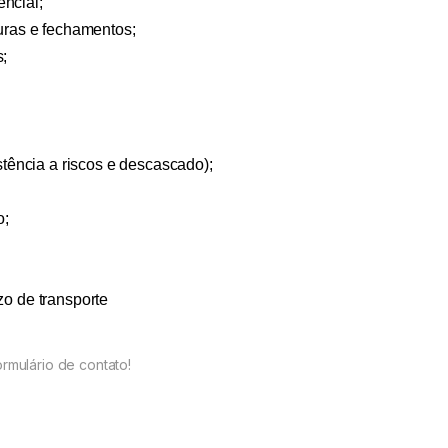
ncial;
turas e fechamentos;
s;
stência a riscos e descascado);
o;
zo de transporte
rmulário de contato!