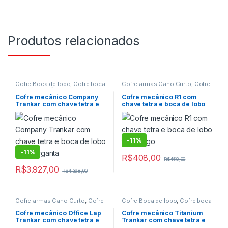
Produtos relacionados
Cofre Boca de lobo
,
Cofre boca
Cofre armas Cano Curto
,
Cofre
de lobo mecânico
,
Cofre com
Boca de lobo
,
Cofre boca de
Boca de lobo
,
Cofre de embutir
,
lobo mecânico
,
Cofre com
Cofre mecânico Company
Cofre mecânico R1 com
Cofre de embutir mecânico
,
Boca de lobo
,
Cofre de Fixar
,
Trankar com chave tetra e
chave tetra e boca de lobo
Cofre Mecânico
,
Cofre para
Cofre Mecânico
,
Cofre para
boca de lobo tipo garganta
tipo rasgo
Postos de gasolina
,
Cofre para
Armas
,
Cofre para Pistolas
,
postos de gasolina mecânico
,
Cofre para Veículos
,
Cofres
Cofres
-
11%
-
11%
R$
408,00
R$
458,00
R$
3.927,00
R$
4.398,00
Cofre armas Cano Curto
,
Cofre
Cofre Boca de lobo
,
Cofre boca
Boca de lobo
,
Cofre boca de
de lobo mecânico
,
Cofre com
lobo mecânico
,
Cofre com
Boca de lobo
,
Cofre de Fixar
,
Cofre mecânico Office Lap
Cofre mecânico Titanium
Boca de lobo
,
Cofre de Fixar
,
Cofre Mecânico
,
Cofre para
Trankar com chave tetra e
Trankar com chave tetra e
Cofre Mecânico
,
Cofre para
Residencias
,
Cofre para
boca de lobo tipo rasgo
boca de lobo tipo rasgo