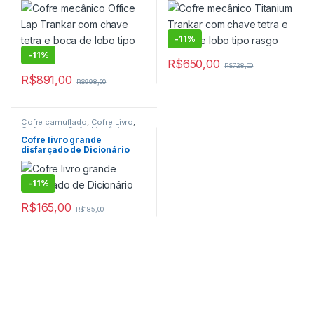
Armas
,
Cofre para Pistolas
,
Residencias mecânico
,
Cofre
Cofre para Residencias
,
Cofre
para Veículos
,
Cofres
para Residencias mecânico
,
Cofres
-
11%
-
11%
R$
650,00
R$
728,00
R$
891,00
R$
998,00
Cofre camuflado
,
Cofre Livro
,
Cofre Livro
,
Cofre Mecânico
,
Cofre para Residencias
,
Cofre
Cofre livro grande
para Residencias mecânico
,
disfarçado de Dicionário
Cofres
,
Porta Valores
,
Porta
valores nacional
-
11%
R$
165,00
R$
185,00