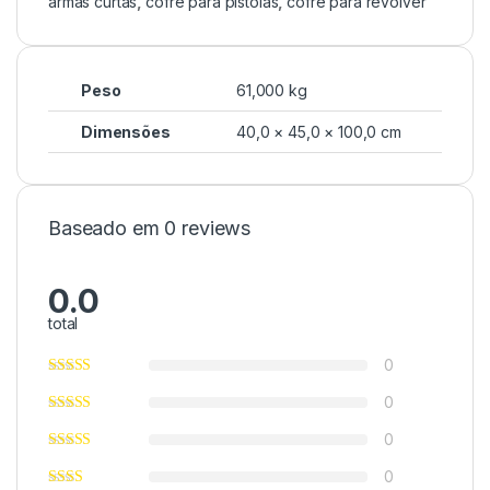
armas curtas
,
cofre para pistolas
,
cofre para revólver
Peso
61,000 kg
Dimensões
40,0 × 45,0 × 100,0 cm
Baseado em 0 reviews
0.0
total
0
0
0
0