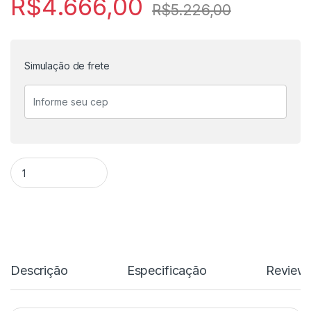
R$
4.666,00
R$
5.226,00
Simulação de frete
Cofre Digital Safira 101 Trankar com chave de emergencia qu
Descrição
Especificação
Review