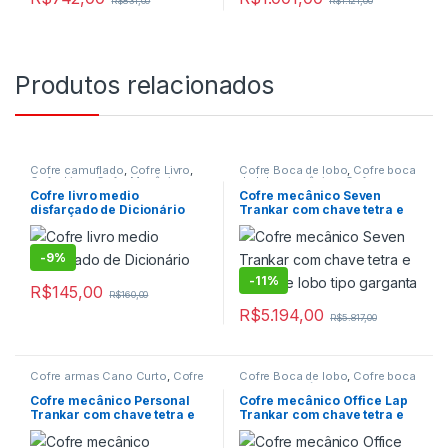
R$
831,00
R$
1.121,00
Produtos relacionados
Cofre camuflado
,
Cofre Livro
,
Cofre Boca de lobo
,
Cofre boca
Cofre Livro
,
Cofre Mecânico
,
de lobo mecânico
,
Cofre com
Cofre para Residencias
,
Cofre
Boca de lobo
,
Cofre de embutir
,
Cofre livro medio
Cofre mecânico Seven
para Residencias mecânico
,
Cofre de embutir mecânico
,
disfarçado de Dicionário
Trankar com chave tetra e
Cofres
,
Porta Valores
,
Porta
Cofre Mecânico
,
Cofre para
boca de lobo tipo garganta
valores nacional
Postos de gasolina
,
Cofre para
postos de gasolina mecânico
,
Cofres
-
9%
-
11%
R$
145,00
R$
160,00
R$
5.194,00
R$
5.817,00
Cofre armas Cano Curto
,
Cofre
Cofre Boca de lobo
,
Cofre boca
Boca de lobo
,
Cofre boca de
de lobo mecânico
,
Cofre com
lobo mecânico
,
Cofre com
Boca de lobo
,
Cofre de embutir
,
Cofre mecânico Personal
Cofre mecânico Office Lap
Boca de lobo
,
Cofre de Fixar
,
Cofre de embutir mecânico
,
Trankar com chave tetra e
Trankar com chave tetra e
Cofre Mecânico
,
Cofre para
Cofre Mecânico
,
Cofre para
boca de lobo tipo rasgo
boca de lobo tipo garganta
Armas
,
Cofre para Pistolas
,
postos de gasolina mecânico
,
Cofre para Residencias
,
Cofre
Cofres