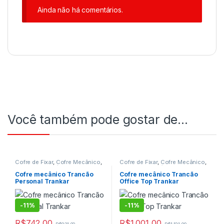
Ainda não há comentários.
Você também pode gostar de…
Cofre de Fixar
,
Cofre Mecânico
,
Cofre de Fixar
,
Cofre Mecânico
,
Cofre para Hotéis
,
Cofre para
Cofre para Hotéis
,
Cofre para
hotéis mecânico
,
Cofre
hotéis mecânico
,
Cofre
Cofre mecânico Trancão
Cofre mecânico Trancão
Trancão
,
Cofres
Trancão
,
Cofres
Personal Trankar
Office Top Trankar
-
11%
-
11%
R$
742,00
R$
1.001,00