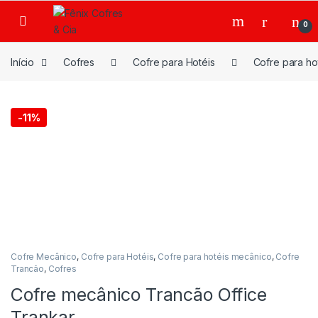
Ir para a navegação
Ir para o conteúdo
0
Início
Cofres
Cofre para Hotéis
Cofre para ho
-
11%
Cofre Mecânico
,
Cofre para Hotéis
,
Cofre para hotéis mecânico
,
Cofre
Trancão
,
Cofres
Cofre mecânico Trancão Office
Trankar