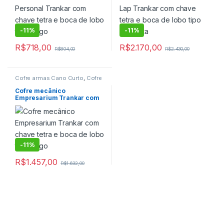
para Residencias mecânico
,
Cofre para Veículos
,
Cofres
-
11%
-
11%
R$
718,00
R$
2.170,00
R$
804,00
R$
2.430,00
Cofre armas Cano Curto
,
Cofre
Boca de lobo
,
Cofre boca de
lobo mecânico
,
Cofre com
Cofre mecânico
Boca de lobo
,
Cofre de Fixar
,
Empresarium Trankar com
Cofre Mecânico
,
Cofre para
chave tetra e boca de lobo
Armas
,
Cofre para Pistolas
,
Cofre para Residencias
,
Cofre
tipo rasgo
para Residencias mecânico
,
Cofres
-
11%
R$
1.457,00
R$
1.632,00