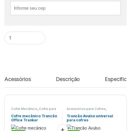
Cofre mecânico Trancão Office Trankar quantidade
Acessórios
Descrição
Especifica
Cofre Mecânico
,
Cofre para
Acessórios para Cofres
,
Hotéis
,
Cofre para hotéis
Trancão avulso para cofres
mecânico
,
Cofre Trancão
,
Cofre mecânico Trancão
Trancão Avulso universal
Cofres
Office Trankar
para cofres