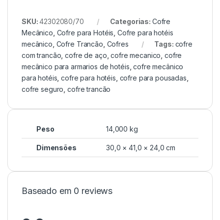
SKU:
42302080/70
Categorias:
Cofre
Mecânico
,
Cofre para Hotéis
,
Cofre para hotéis
mecânico
,
Cofre Trancão
,
Cofres
Tags:
cofre
com trancão
,
cofre de aço
,
cofre mecanico
,
cofre
mecânico para armarios de hotéis
,
cofre mecânico
para hotéis
,
cofre para hotéis
,
cofre para pousadas
,
cofre seguro
,
cofre trancão
Peso
14,000 kg
Dimensões
30,0 × 41,0 × 24,0 cm
Baseado em 0 reviews