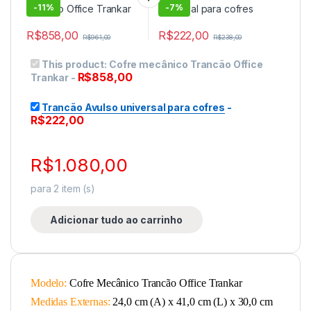
-
11%
-
7%
R$
858,00
R$
222,00
R$
961,00
R$
238,00
This product:
Cofre mecânico Trancão Office
R$
858,00
Trankar
-
Trancão Avulso universal para cofres
-
R$
222,00
R$
1.080,00
para
2
item (s)
Adicionar tudo ao carrinho
Modelo:
Cofre Mecânico Trancão Office Trankar
Medidas Externas:
24,0 cm (A) x 41,0 cm (L) x 30,0 cm