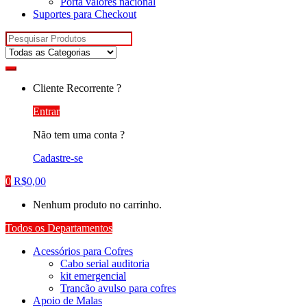
Porta valores nacional
Suportes para Checkout
Pesquisar
por:
Cliente Recorrente ?
Entrar
Não tem uma conta ?
Cadastre-se
0
R$
0,00
Nenhum produto no carrinho.
Todos os Departamentos
Acessórios para Cofres
Cabo serial auditoria
kit emergencial
Trancão avulso para cofres
Apoio de Malas