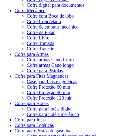
Cofre digital para documentos
Cofre Mecânico
Cofre com Boca de lobo
Cofre Concretado
Cofre de embutir mecânico
Cofre de Fixar
Cofre Livro
Cofre Tomada
Cofre Trancão
Cofre para Armas
Cofre armas Cano Curto
Cofre armas Cano longo
Cofre para Pistolas
Cofre para Fitas Magnéticas
Case para fitas magnéticas
Cofre Proteção 60 min
Cofre Proteção 90 min
Cofre Proteção 120 min
Cofre para Hotéis
Cofre para hotéis digital
Cofre para hotéis mecânico
Cofre para Joias
Cofre para Lotéricas
Cofre para Postos de gasolina