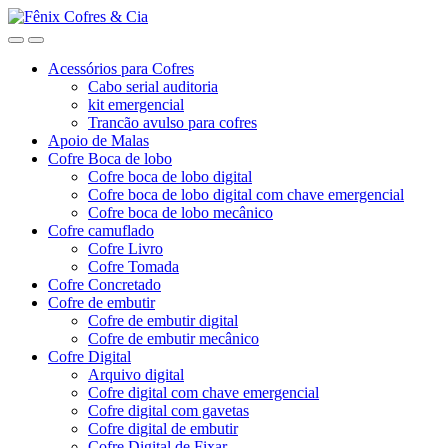
Ir
Ir
para
para
a
o
Acessórios para Cofres
navegação
conteúdo
Cabo serial auditoria
kit emergencial
Trancão avulso para cofres
Apoio de Malas
Cofre Boca de lobo
Cofre boca de lobo digital
Cofre boca de lobo digital com chave emergencial
Cofre boca de lobo mecânico
Cofre camuflado
Cofre Livro
Cofre Tomada
Cofre Concretado
Cofre de embutir
Cofre de embutir digital
Cofre de embutir mecânico
Cofre Digital
Arquivo digital
Cofre digital com chave emergencial
Cofre digital com gavetas
Cofre digital de embutir
Cofre Digital de Fixar