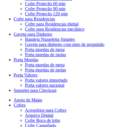
Cofre Proteção 60 min
Cofre Proteção 90 min
Cofre Proteção 120 min
Cofre para Residencias
Cofre para Residencias digital
Cofre para Residencias mecânico
Gaveta para Dinheiro
Bandeja Niqueleira Simples
Gaveta para dinheiro com pino de propulsão
Porta moedas de mesa
Porta moedas de molas
Porta Moedas
Porta moedas de mesa
Porta moedas de molas
Porta Valores
Porta valores importado
Porta valores nacional
Suportes para Checkout
Apoio de Malas
Cofres
Acessórios para Cofres
Arquivo Digital
Cofre Boca de lobo
Cofre Camuflado